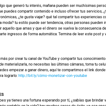
lgo que generó tu interés, mañana pueden ser muchísimas person
puedes compartir contenido e incluso ofrecer tus servicios, ¿te
nómicas, ¿te gusta viajar? qué tal compartir tus experiencias c
a la moda? tu estilo puede ser tendencia, otras personas pueden i
ir aquello que amas y que el dinero se vuelva la consecuencia de
arte ingresos de forma automática. Termina de leer este post y v
más por crear tu canal de YouTube y compartir tus conocimiento
a de materializarla, no necesitas las últimas cámaras, toma tu cel
uedes empezar a ganar dinero, aquí te compartimos el link dond
ra lograrlo:
http://bit.ly/cómo-monetizar-con-youtube
ES
bes ya tienes una fortuna esperando por tí, ¿sabías que brindar v
ás rentable en la vida? hay muchos casos de éxito, ya sea ense