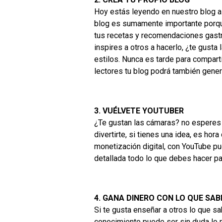
Hoy estás leyendo en nuestro blog a
blog es sumamente importante porque 
tus recetas y recomendaciones gastro
inspires a otros a hacerlo, ¿te gust
estilos. Nunca es tarde para compart
lectores tu blog podrá también gener
3. VUÉLVETE YOUTUBER
¿Te gustan las cámaras? no esperes 
divertirte, si tienes una idea, es hor
monetización digital, con YouTube p
detallada todo lo que debes hacer pa
4. GANA DINERO CON LO QUE SAB
Si te gusta enseñar a otros lo que sa
conocimiento puede ser sin duda lo m